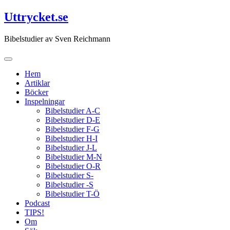
Hoppa
Uttrycket.se
till
innehåll
Bibelstudier av Sven Reichmann
Hem
Artiklar
Böcker
Inspelningar
Bibelstudier A-C
Bibelstudier D-E
Bibelstudier F-G
Bibelstudier H-I
Bibelstudier J-L
Bibelstudier M-N
Bibelstudier O-R
Bibelstudier S-
Bibelstudier -S
Bibelstudier T-Ö
Podcast
TIPS!
Om