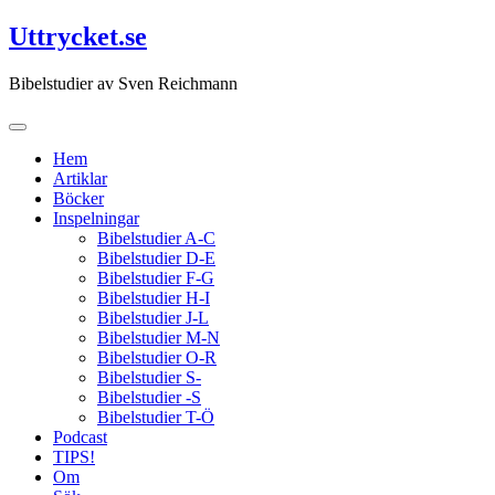
Hoppa
Uttrycket.se
till
innehåll
Bibelstudier av Sven Reichmann
Hem
Artiklar
Böcker
Inspelningar
Bibelstudier A-C
Bibelstudier D-E
Bibelstudier F-G
Bibelstudier H-I
Bibelstudier J-L
Bibelstudier M-N
Bibelstudier O-R
Bibelstudier S-
Bibelstudier -S
Bibelstudier T-Ö
Podcast
TIPS!
Om